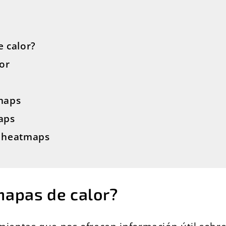
 calor?
lor
tmaps
aps
r heatmaps
mapas de calor?