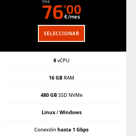
95€
76
'00
€/mes
SELECCIONAR
8
vCPU
16 GB
RAM
480 GB
SSD NVMe
Linux
/
Windows
Conexión
hasta 1 Gbps