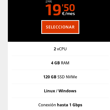
24€
19
'50
€/mes
SELECCIONAR
2
vCPU
4 GB
RAM
120 GB
SSD NVMe
Linux
/
Windows
Conexión
hasta 1 Gbps