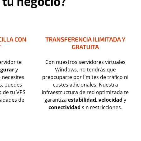
 tu negocio?
ILLA CON
TRANSFERENCIA ILIMITADA Y
T
GRATUITA
ervidor te
Con nuestros servidores virtuales
igurar
y
Windows, no tendrás que
 necesites
preocuparte por límites de tráfico ni
s, puedes
costes adicionales. Nuestra
 de tu VPS
infraestructura de red optimizada te
sidades de
garantiza
estabilidad
,
velocidad
y
conectividad
sin restricciones.