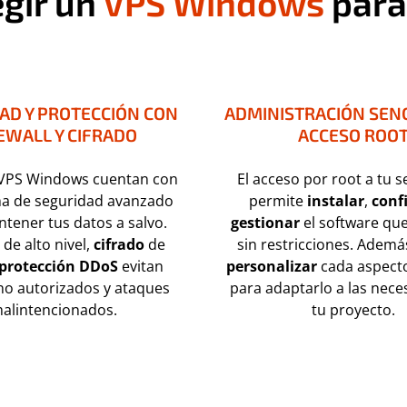
egir un
VPS Windows
para
AD Y PROTECCIÓN CON
ADMINISTRACIÓN SENC
EWALL Y CIFRADO
ACCESO ROO
VPS Windows cuentan con
El acceso por root a tu s
ma de seguridad avanzado
permite
instalar
,
conf
tener tus datos a salvo.
gestionar
el software que
de alto nivel,
cifrado
de
sin restricciones. Ademá
protección DDoS
evitan
personalizar
cada aspecto
no autorizados y ataques
para adaptarlo a las nece
alintencionados.
tu proyecto.