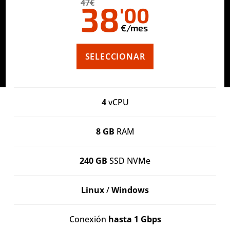
47€
38
'00
€/mes
SELECCIONAR
4
vCPU
8 GB
RAM
240 GB
SSD NVMe
Linux
/
Windows
Conexión
hasta 1 Gbps