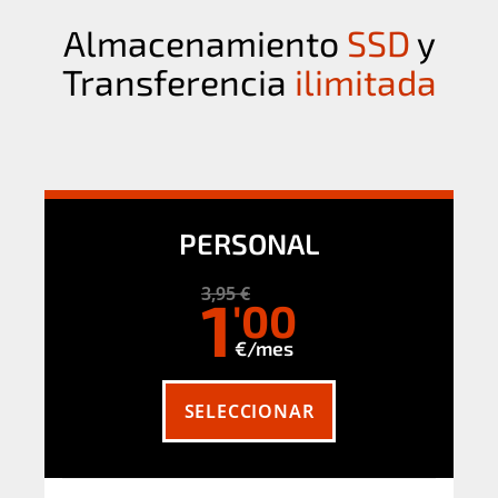
Almacenamiento
SSD
y
Transferencia
ilimitada
PERSONAL
3,95 €
1
'00
€/mes
SELECCIONAR